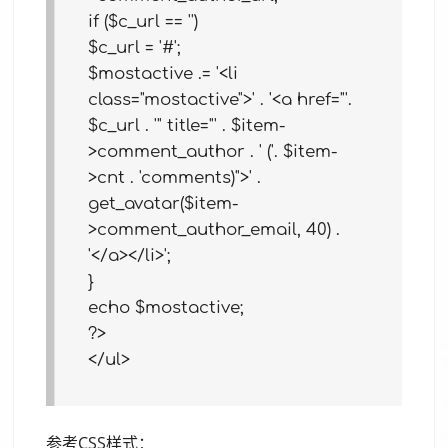
if ($c_url == '')
$c_url = '#';
$mostactive .= '<li
class="mostactive">' . '<a href="'.
$c_url . '" title="' . $item-
>comment_author . ' ('. $item-
>cnt . 'comments)">' .
get_avatar($item-
>comment_author_email, 40) .
'</a></li>';
}
echo $mostactive;
?>
</ul>
参考CSS样式：