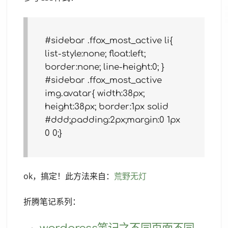
#sidebar .ffox_most_active li{
list-style:none; float:left;
border:none; line-height:0; }
#sidebar .ffox_most_active
img.avatar{ width:38px;
height:38px; border:1px solid
#ddd;padding:2px;margin:0 1px
0 0;}
ok，搞定！此方法来自：
荒野无灯
折腾笔记系列：