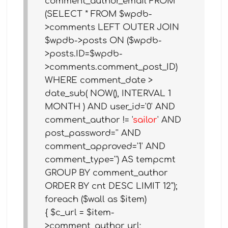
comment_author_email FROM
(SELECT * FROM $wpdb-
>comments LEFT OUTER JOIN
$wpdb->posts ON ($wpdb-
>posts.ID=$wpdb-
>comments.comment_post_ID)
WHERE comment_date >
date_sub( NOW(), INTERVAL 1
MONTH ) AND user_id='0' AND
comment_author != '
sailor
' AND
post_password='' AND
comment_approved='1' AND
comment_type='') AS tempcmt
GROUP BY comment_author
ORDER BY cnt DESC LIMIT 12");
foreach ($wall as $item)
{ $c_url = $item-
>comment_author_url;