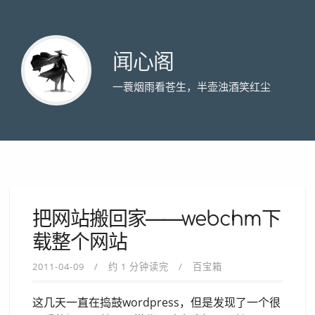
闻心阁
一蓑烟雨看苍生，半壶浊酒笑红尘
把网站搬回家——webchm下
载整个网站
2011-04-09
约 1 分钟读完
百宝箱
这几天一直在捣鼓wordpress，但是发现了一个很