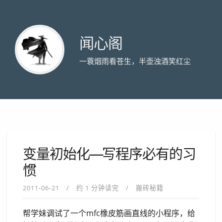
闻心阁
一蓑烟雨看苍生，半壶浊酒笑红尘
变量初始化—写程序必有的习
惯
2011-06-21
约 1 分钟读完
搬砖秘籍
帮学妹调试了一个mfc橡皮筋画直线的小程序，给