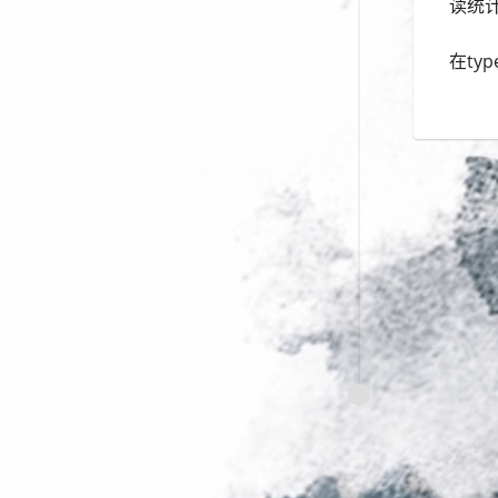
读统
在ty