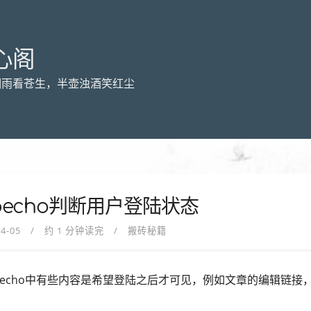
心阁
烟雨看苍生，半壶浊酒笑红尘
pecho判断用户登陆状态
04-05
约 1 分钟读完
搬砖秘籍
ypecho中有些内容是希望登陆之后才可见，例如文章的编辑链接
。