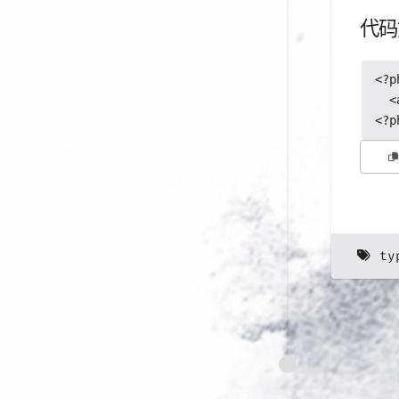
代码
<?p
  <
<?p
ty