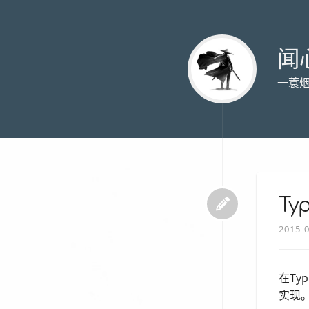
闻
一蓑
Ty
2015-
在T
实现