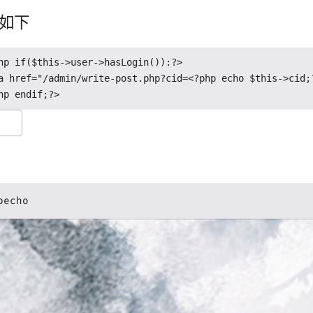
如下
hp if($this->user->hasLogin()):?>

a href="/admin/write-post.php?cid=<?php echo $this->cid
hp endif;?>
pecho