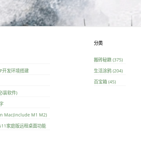
分类
搬砖秘籍 (375)
PHP开发环境搭建
生活涂鸦 (204)
百宝箱 (45)
(必装软件)
字
on Mac(include M1 M2)
ows11家庭版远程桌面功能