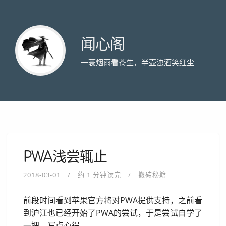
闻心阁
一蓑烟雨看苍生，半壶浊酒笑红尘
PWA浅尝辄止
2018-03-01
约 1 分钟读完
搬砖秘籍
前段时间看到苹果官方将对PWA提供支持，之前看
到沪江也已经开始了PWA的尝试，于是尝试自学了
一把，写点心得。