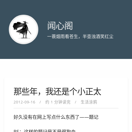
闻心阁
一蓑烟雨看苍生，半壶浊酒笑红尘
那些年，我还是个小正太
2012-09-16
约 1 分钟读完
生活涂鸦
好久没有在网上写点什么东西了——题记
PS：这样的题记是不是很狗血。