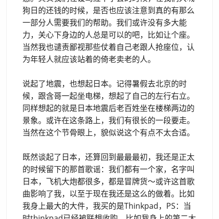
狗日的还钱的时候，是否也应该注意到真的有那么
一部分人需要我们的帮助。我们或许没有多大能
力，关心下身边的人总是可以的吧，比如让个座。
当然我也谴责鄙视那些仗着自己老跟人抢座位，认
为年轻人就应该站着的倚老卖老的人。
说起了地震，也想起日本。记得暑假去北京的时
候，跟含哥一起坐电梯，想起了自己的左行右立。
同样想起的就是日本地震后老百姓坐在楼梯两边的
景象。或许在这条路上，我们有很长的一段要走。
当然在这个节骨眼上，貌似说这个有点不太合适。
既然谈起了日本，还算回到最最最初，我还是正太
的时候留下的那首歌谣：我们都有一个家，名字叫
日本，飞机大炮都很多，都是冒牌货～或许这首歌
曲影响了我，以至于现在我还是这么的做着。比如
我身上最大的大件，我买的是Thinkpad，PS：当
时thinkpad已经被联想收购。比如我身上的第二大