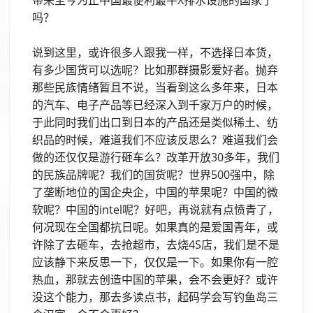
吗？
说到这里，或许很多人跟我一样，不选择日本货，
有多少国货可以选呢？比如那群摄影爱好者。抛弃
那些民族情绪暂且不说，当看到这么多年来，日本
的汽车、电子产品等已经深入到千家万户的时候，
于此同时我们出口到日本的产品还是类似稀土、纺
织品的时候，难道我们不应该反思么？难道我们会
做的还仅仅是游行砸车么？改革开放30多年，我们
的民族品牌呢？我们的国货呢？世界500强中，除
了垄断地位的国企央企，中国的苹果呢？中国的微
软呢？中国的intel呢？好吧，再说就有点愤青了，
何况现在全国都抗日呢。如果真的是爱国青年，或
许除了去砸车，去抢超市，去烧4S店，我们是不是
应该静下来反思一下，仅仅是一下。如果你有一腔
热血，那就去创造中国的苹果，会不会更好？或许
没这个能力，那去多读点书，起码学会写钓鱼岛三