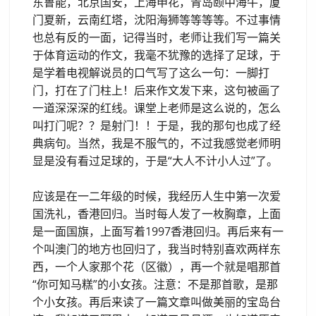
东鲁能，北京国安，上海申花，青岛颐中海牛，厦
门夏新，云南红塔，沈阳海狮等等等等。不过事情
也总有反的一面，记得当时，老师让我们写一篇关
于体育运动的作文，我毫不犹豫的选择了足球，于
是学着电视解说员的口气写了这么一句：一脚打
门，打在了门柱上！后来作文发下来，这句被画了
一道深深深的红线。课堂上老师是这么说的，怎么
叫打门呢？？是射门！！于是，我的那句也成了经
典病句。当然，我是不服气的，不过我感觉老师明
显是没有看过足球的，于是“大人不计小人过”了。
应该是在一二年级的时候，我经历人生中第一次爱
国洗礼，香港回归。当时每人发了一枚胸章，上面
是一面国旗，上面写着1997香港回归。再后来有一
个叫澳门的地方也回归了，我当时特别喜欢两样东
西，一个人家那个花（区徽），再一个就是唱那首
“你可知马糕”的小女孩。注意：不是那首歌，是那
个小女孩。再后来读了一篇文章叫做美丽的宝岛台