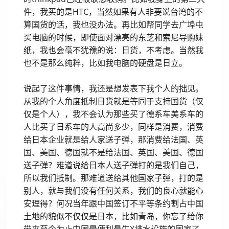
件，我买的是HTC，当然如果有人非要说台湾的不
算国货的话，我也没办法。再比如帮同学去广埠屯
买电脑的时候，即使面对漂亮的东芝和索尼导购妹
纸，我也会毫不犹豫的说：日货，不考虑。当然我
也不是那么纯粹，比如我电脑的硬盘是日立。
说起了这件事情，我还是想发表下我个人的拙见。
从我的个人角度抵制日货就是等同于支持国货（仅
仅是个人），我不会认为那些买了德系车美系车的
人比买了日系车的人高尚多少，同样是消费，消费
给日本企业就是给人家送子弹，那消费给法国、英
国、美国、德国就不是给法国、英国、美国、德国
送子弹？难道说给日本人送子弹打的是我们自己，
所以我们抵制。那难道送给其他国家子弹，打的是
别人，就与我们没有任何关系，我们的良心就能心
安理得？何况当年跟中国签订不平等条约割占中国
土地的貌似不仅仅是日本，比如青岛，你忘了给你
带来至今为止中国最便利最牛X排水设施的国家了