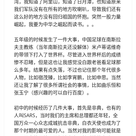
湾，我知道了阿里山，知道了日月潭，也知道原来
我们军队没有在所有的地方吹喇叭，导致我们还有
这么好的地方没有回归祖国的怀抱。突然一股力量
崛起，我要为中华之崛起而读书。。。
五年级的时候发生了一件大事，中国足球在南斯拉
夫主教练（当年南斯拉夫还没解体）米卢蒂诺维奇
的带领下打入了世界杯。尽管进入世界杯后的成绩
惨不忍睹，但是这也让我感觉没白跟老爸看足球那
么多年。结果有点失落，不过也记住那个年代很多
人物，比如宿茂臻，比如李宵鹏，比如申思。当然
还让我了解了很多所谓社会的事情，比如曲乐恒和
张玉宁（感兴趣的可以自行百度）。
初中的时候经历了几件大事，首先是非典，也有的
人叫SARS，当时我们的主席和总理都还年轻，全
国万众一心众志成城抗击非典，白衣天使也成为了
那个时期的最可爱的人。当然对我的影响可能就是