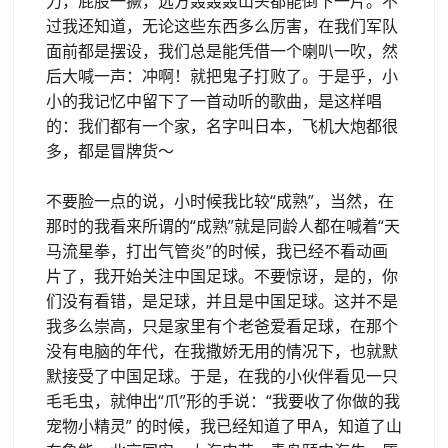
力，屁股一撅，远方轰轰轰山头都能倒下一片。不
过我还知道，无论这些东西多么厉害，在我们军队
面前都是摆设，我们总是能凭借一个喇叭一吹，然
后大喊一声：冲啊！就把鬼子打败了。于是乎，小
小的我记忆中留下了一首动听的歌曲，是这样唱
的：我们都有一个家，名字叫日本，飞机大炮都很
多，都是冒牌货～
不要脸一点的说，小时候我比较“成熟”，当然，在
那时的我看来所谓的“成熟”就是同龄人都在喊着“天
马流星拳，打出气管炎”的时候，我已经不看动画
片了，我开始关注中国足球。不要惊讶，是的，你
们没有看错，是足球，并且是中国足球。这并不是
我多么崇高，只是家里有个老爸爱看足球，在那个
没有电脑的年代，在我撒娇无用的情况下，也就默
默接受了中国足球。于是，在我的小伙伴看见一只
毛毛虫，就伸出“爪”形的手说：“我要收了你做的我
宠物小精灵” 的时候，我已经知道了甲A，知道了山