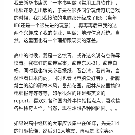
我去新华书店买了一本书叫做《常用工具软件》，
电脑迷杂志出版的，于是在很多同学玩传奇玩游戏
的时候，我把我接触的电脑都升级成了IE6（当年
IE6还是一个很先进的玩意）。再再再后来我的这
两个兴趣成了我的专业，叫做：地理信息系统。当
然，这里面也有一个理想跟现实的落差。
高中的时候，我是一名愤青，或许这么说有点侮辱
愤青。我疯狂的痴迷军事，痴迷东风-31，痴迷白
杨。同时我也每天必看报纸，看台湾，看南海，当
然也看日本内阁。同时也看《电脑爱好者》，折腾
帮主的给的雨林木风，番茄花园，绍林从家里搞的
电脑报等等等等，印象很深的还是那英文的
report，喜欢对各种国内外事情指指点点，喜欢搞
各种稀奇古怪，当然，现在想想各种囧囧囧。。。
如果说高中经历的大事应该集中在08年，先是314
的打砸抢烧，然后512大地震，再就是北京奥运