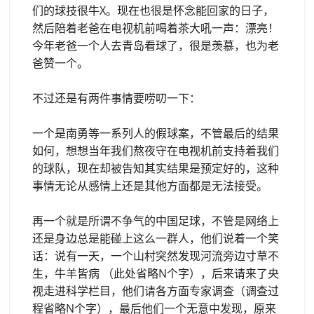
们的球技很牛X。现在也很是怀念能回家的日子，
然后陪着老爸在电视机前喝着茶大吼一声：漂亮！
今年老爸一个人去青岛看球了，很是羡慕，也为老
爸赞一个。
不过还是有两件事情要唠叨一下：
一个是南勇等一系列人的假球案，不管最后的结果
如何，想想当年我们熬夜守在电视机前支持着我们
的球队，现在却被告知其实结果是预定好的，这种
事情无论从感情上还是其他方面都是无法接受。
再一个就是所谓不争气的中国足球，不管是网络上
还是身边总是能碰上这么一群人，他们说着一个笑
话：说有一天，一个山村突然发现河流旁边寸草不
生，牛羊皆病 （此处省略N个字），后来请来了央
视走进科学栏目，他们请各方面专家调查（调查过
程省略N个字），最后他们一个无意中发现，原来