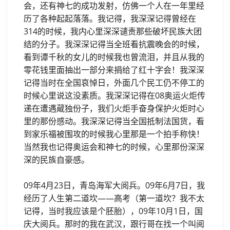
会，还有神七的成功发射，仿佛一个人在一年里经
历了各种起起落落。我记得，我深深记得曾经在
314的时候，我内心里深深谴责那些破坏民族大团
结的分子。我深深记得当全班看抗震晚会的时候，
看到谭千秋的女儿的时候我也曾流泪，并且从我的
零花钱里面抽出一部分来捐给了红十字会！我深深
记得当时在全国哀悼日，外面几个民工仍不停工的
时候心里说这没素质。我深深记得在08奥运火炬传
递在遭遇蔵独份子，我们火炬手奋身保护火炬时心
里的那份感动。我深深记得当全国抵制法国货，看
到家乐福被围攻的时候我心里那是一个拍手称快！
当然我也记得奥运会和神七的时候，心里那份深深
深的民族自豪感。
09年4月23日，青岛海军大阅兵。09年6月7日，我
经历了人生第二道坎——高考（第一道坎？我不太
记得，当时我应该是个胚胎），09年10月1日，国
庆大阅兵。那时的我在武汉，跟行哥在找一个叫阅