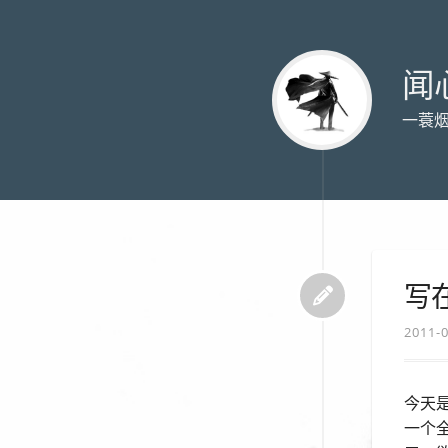
闻
一蓑
写
2011-
今天
一个