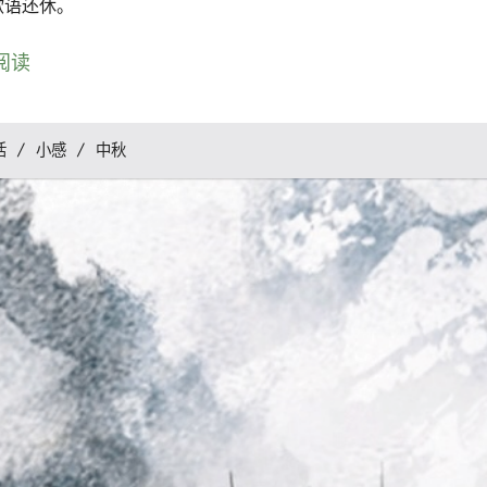
欲语还休。
阅读
活
小感
中秋