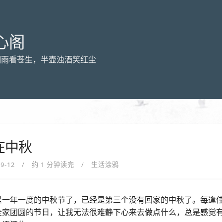
心阁
烟雨看苍生，半壶浊酒笑红尘
在中秋
09-12
约 1 分钟读完
生活涂鸦
是一年一度的中秋节了，已经是第三个没有回家的中秋了。每逢
全家团圆的节日，让我无法很难静下心来去做点什么，总是感觉