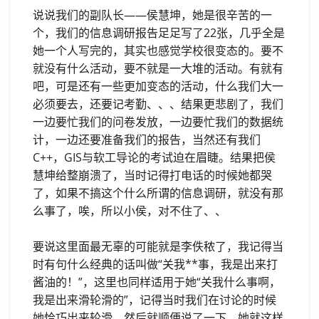
说说我们的副队长——侯慧坤，她是很辛苦的一
个，我们的信息调研报告足足写了22张，几乎全是
她一个人写完的，其实也感觉学校很变态的。要不
就没有什么活动，要不就是一大堆的活动。有就有
吧，可是还有一些更加变态的活动，什么我们大一
必须要去，还要记考勤、、、结果更悲剧了，我们
一边要忙我们的问卷发放，一边要忙我们的数据统
计，一边还要准备我们的报告，当然还有我们
C++，GIS与软工导论的考试迫在眉睫。结果把侯
慧坤给整崩溃了，当时记得打电话的时候她都哭
了，如果不搞这个什么所谓的信息调研，就没有那
么事了，唉，所以小侯，对不住了、、
要说这里面最无辜的可能就是李佚秾了，我记得当
时有句什么经典的话叫做“关我**事，我是出来打
酱油的！”，这里也同样适用于她“关我什么事啊，
我是出来滑轮滑的”，记得当时我们在讨论的时候
她恰巧出来轮滑，然后就顺便说了一下，她就这样