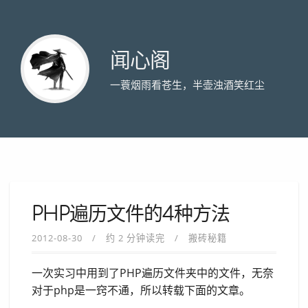
闻心阁
一蓑烟雨看苍生，半壶浊酒笑红尘
PHP遍历文件的4种方法
2012-08-30
约 2 分钟读完
搬砖秘籍
一次实习中用到了PHP遍历文件夹中的文件，无奈
对于php是一窍不通，所以转载下面的文章。