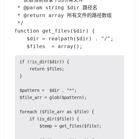
 * @param string $dir 路径名

 * @return array 所有文件的路径数组

 */

function get_files($dir) {

    $dir = realpath($dir) . "/";

if (!is_dir($dir)) {

    return $files;

}

$pattern =  $dir . "*";

$file_arr = glob($pattern);

foreach ($file_arr as $file) {

    if (is_dir($file)) {

        $temp = get_files($file);
