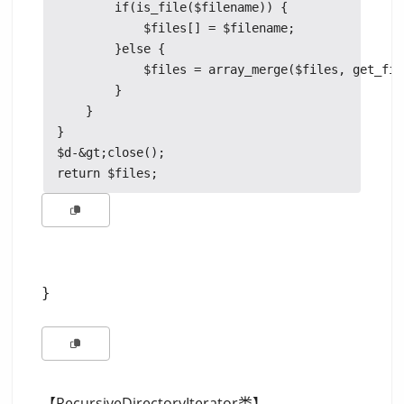
        if(is_file($filename)) {

            $files[] = $filename;

        }else {

            $files = array_merge($files, get_fil
        }

    }

}

$d-&gt;close();

【RecursiveDirectoryIterator类】