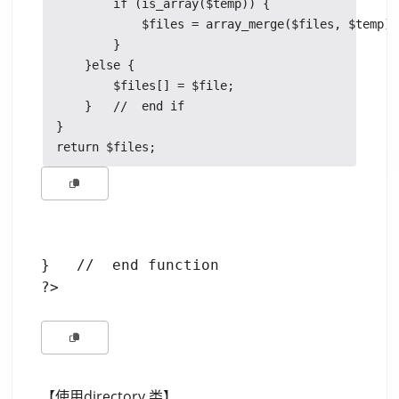
        if (is_array($temp)) {

            $files = array_merge($files, $temp);

        }

    }else {

        $files[] = $file;

    }   //  end if

}

}   //  end function

?>
【使用directory 类】