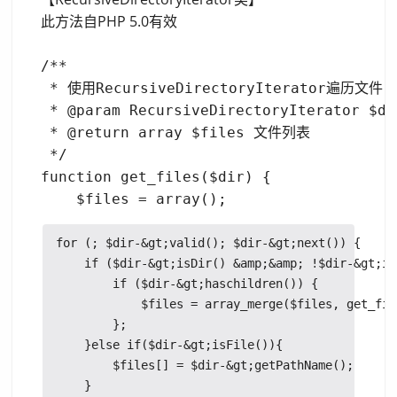
此方法自PHP 5.0有效
/**

 * 使用RecursiveDirectoryIterator遍历文
 * @param RecursiveDirectoryIterator $
 * @return array $files 文件列表

 */

function get_files($dir) {

for (; $dir-&gt;valid(); $dir-&gt;next()) {

    if ($dir-&gt;isDir() &amp;&amp; !$dir-&gt;is
        if ($dir-&gt;haschildren()) {

            $files = array_merge($files, get_fil
        };

    }else if($dir-&gt;isFile()){

        $files[] = $dir-&gt;getPathName();

    }
