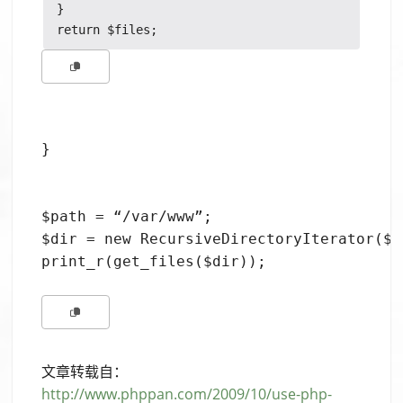
}

}
$path = “/var/www”;

$dir = new RecursiveDirectoryIterator($pa
print_r(get_files($dir));
文章转载自：
http://www.phppan.com/2009/10/use-php-