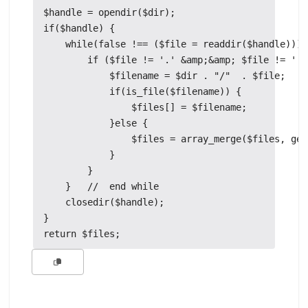
$handle = opendir($dir);

if($handle) {

    while(false !== ($file = readdir($handle))) {
        if ($file != '.' &amp;&amp; $file != '..'
            $filename = $dir . "/"  . $file;

            if(is_file($filename)) {

                $files[] = $filename;

            }else {

                $files = array_merge($files, get
            }

        }

    }   //  end while

    closedir($handle);

}
