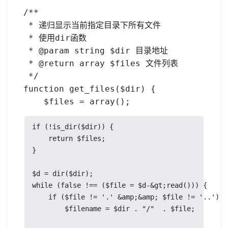
/**

 * 递归显示当前指定目录下所有文件

 * 使用dir函数

 * @param string $dir 目录地址

 * @return array $files 文件列表

 */

function get_files($dir) {

if (!is_dir($dir)) {

    return $files;

}

$d = dir($dir);

while (false !== ($file = $d-&gt;read())) {

    if ($file != '.' &amp;&amp; $file != '..') {

        $filename = $dir . "/"  . $file;
