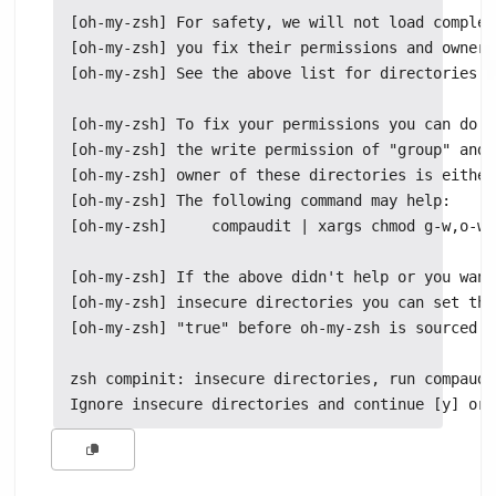
[oh-my-zsh] For safety, we will not load complet
[oh-my-zsh] you fix their permissions and owners
[oh-my-zsh] See the above list for directories w
[oh-my-zsh] To fix your permissions you can do s
[oh-my-zsh] the write permission of "group" and 
[oh-my-zsh] owner of these directories is either
[oh-my-zsh] The following command may help:

[oh-my-zsh]     compaudit | xargs chmod g-w,o-w

[oh-my-zsh] If the above didn't help or you want
[oh-my-zsh] insecure directories you can set the
[oh-my-zsh] "true" before oh-my-zsh is sourced i
zsh compinit: insecure directories, run compaudi