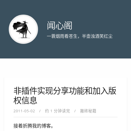
闻心阁
一蓑烟雨看苍生，半壶浊酒笑红尘
非插件实现分享功能和加入版
权信息
2011-05-02
约 1 分钟读完
搬砖秘籍
接着折腾我的博客。