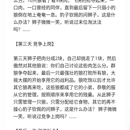
么分。10只狼看了看9块肉，飞快的抢夺起来，一
口肉，一口曾经的同伴，直到最后留下一只弱小的
狼倒在地上奄奄一息。豹子钦佩的问狮子，这是什
么办法？狮子微微一笑，听说过末位淘汰法
吗？……
【第三天 竞争上岗】
第三天狮子把肉分成2块，自己却挑走了1块，然后
傲然对其他狼说：你们自己讨论这些肉怎么分。群
狼争夺起来，最后一只最强壮的狼打败所有狼，大
摇大摆的开始享用它的战利品。狼吃饱以后才允许
其它狼再来吃，这些狼都成了它的小弟，恭敬的服
从它的管理，按照顺序来享用它的残羹。从此狮子
只需管理一只狼，只需分配给它食物，其它的再不
操心豹子钦佩的问狮子，这是什么办法？ 狮子微微
一笑，听说过竞争上岗吗？……