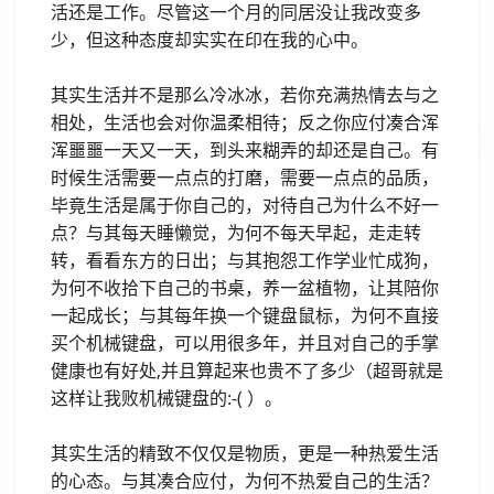
活还是工作。尽管这一个月的同居没让我改变多
少，但这种态度却实实在印在我的心中。
其实生活并不是那么冷冰冰，若你充满热情去与之
相处，生活也会对你温柔相待；反之你应付凑合浑
浑噩噩一天又一天，到头来糊弄的却还是自己。有
时候生活需要一点点的打磨，需要一点点的品质，
毕竟生活是属于你自己的，对待自己为什么不好一
点？与其每天睡懒觉，为何不每天早起，走走转
转，看看东方的日出；与其抱怨工作学业忙成狗，
为何不收拾下自己的书桌，养一盆植物，让其陪你
一起成长；与其每年换一个键盘鼠标，为何不直接
买个机械键盘，可以用很多年，并且对自己的手掌
健康也有好处,并且算起来也贵不了多少（超哥就是
这样让我败机械键盘的:-( ）。
其实生活的精致不仅仅是物质，更是一种热爱生活
的心态。与其凑合应付，为何不热爱自己的生活？