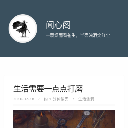
闻心阁
一蓑烟雨看苍生，半壶浊酒笑红尘
生活需要一点点打磨
2016-02-18
约 1 分钟读完
生活涂鸦