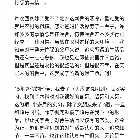
接受的事情了。
每次回家除了受不了北方这刺骨的寒冷，最难受的
就是农村的粗糙。感觉爸妈忙活操劳了一辈子，许
许多多的事情总是在凑合，仿佛凑合差不多就行已
经成了一种习惯。当然在农村这样的大环境下，我
知道对于整天忙碌的父母来说，追求所谓的生活品
质还有一点点奢侈。我也见过即使家里并不富裕，
但是家里还是收拾的很整洁的；但是很不幸，在某
些人的嚼舌中，这就成了所谓的假干净，呵！
15年暑假的时候，我去了（更应该说回到）武汉实
习，找到了本科时对我很好的含哥、超哥和大哥。
这为期1个多月的实习，除了女朋友来了2趟，一直
和超哥同居。除了彻底颠覆了超哥在我心中的形
象，也让我学会了对待生活所应该有的态度。迄今
为止，超哥是我见到的对生活最认真的人，追求细
节，一丝不苟。也许这种认真与生俱来，无论是生