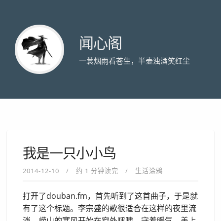
闻心阁
一蓑烟雨看苍生，半壶浊酒笑红尘
我是一只小小鸟
2014-12-10
约 1 分钟读完
生活涂鸦
打开了douban.fm，首先听到了这首曲子，于是就
有了这个标题。李宗盛的歌很适合在这样的夜里流
淌，崂山的寒风开始在窗外呼啸，守着暖气，盖上