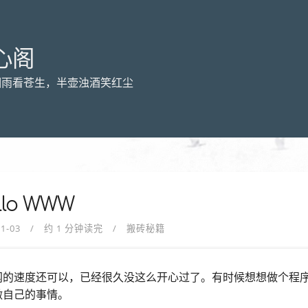
心阁
烟雨看苍生，半壶浊酒笑红尘
llo WWW
11-03
约 1 分钟读完
搬砖秘籍
网的速度还可以，已经很久没这么开心过了。有时候想想做个程
做自己的事情。