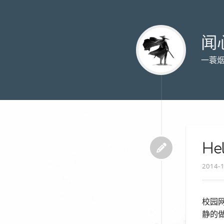
闻
一蓑
He
2014-
校园
静的