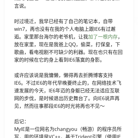
言说。
时过境迁，我早已经有了自己的笔记本，自带
win7，再也没有在我的个人电脑上跟IE6有过邂
逅。家里那台海尔的老爷机，让我
加了一根内存
，
放在家里，现在是我爸上QQ，偷菜，打保皇，下
歌曲，看电视剧不可缺少的利器。现在也只有在回
家的时候在它的身上看到IE6落寞的身影。
或许应该说是我慵懒，懒得再去折腾博客支持
IE6。不过IE6的年代早晚要终止的，在网络技术飞
速发展的今天，IE6年迈的身躯已经无法适应互联
网的步伐，是时候退出历史舞台了。向IE6说声再
见，然而往事那段IE6的时光将再也不见～
后记：
MyIE是一位网名为changyou（畅游）的程序员所
写，用的环境是VC++，基于Trident引擎（使用IE