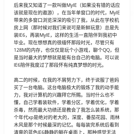
后来我又知道了一款叫做MyIE（如果没有错的话应
该就是现在的遨游），在当年单窗口的时代，MyIE
带来的多窗口浏览深深的吸引了我，从此在学校机
房上网（那时候对我们来说可是新鲜玩意）总是先
装IE6，再装MyIE，这样的生活一直陪伴到我初中
毕业。现在想想真的很缅怀那段时光，尽管只有
128M的内存，也仅仅是玩个小游戏，聊个QQ，但
是当时最大的梦想就是能有台自己的电脑。可以说
IE6陪伴我度过了那段怀有纯真梦想的时光。
高二的时候，在我的不屑努力下，终于说服了爸妈
买了一台电脑。这台电脑极大的锻炼了我的动手能
力，我对计算机的兴趣拜它所赐。当时什么也不
懂，自己学着装软件，学着分区，学着优化，学着
杀毒，然而最大功绩还是教会了我怎么装系统，那
个年代xp是绝对的老大的，深度、番茄花园、雨林
木风是那个时候最深的记忆。每每装完系统后看到
清爽的蓝色IE6静静的躺在桌面上，那种感觉无法