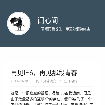
闻心阁
一蓑烟雨看苍生，半壶浊酒笑红尘
再见IE6，再见那段青春
2011-08-20
约 1 分钟读完
生活涂鸦
这是一个很尴尬的话题，尽管IE6备受诟病，但是
由于数量甚多的盗版XP的存在，使IE6成为了一个
不倒的神话。之前我换了一个主题，感觉模板我蛮