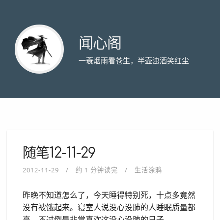
闻心阁
一蓑烟雨看苍生，半壶浊酒笑红尘
随笔12-11-29
2012-11-29
约 1 分钟读完
生活涂鸦
昨晚不知道怎么了，今天睡得特别死，十点多竟然
没有被饿起来。寝室人说没心没肺的人睡眠质量都
高，不过倒是非常喜欢这没心没肺的日子。