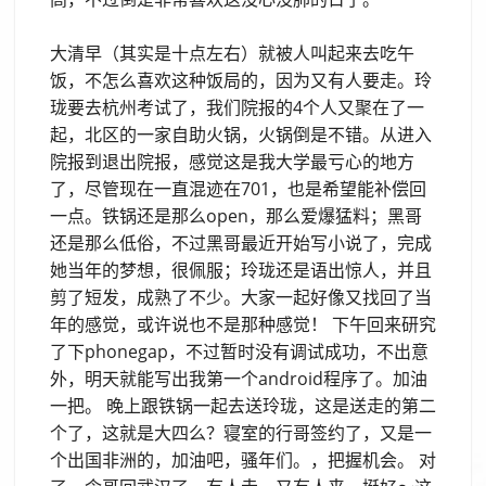
大清早（其实是十点左右）就被人叫起来去吃午
饭，不怎么喜欢这种饭局的，因为又有人要走。玲
珑要去杭州考试了，我们院报的4个人又聚在了一
起，北区的一家自助火锅，火锅倒是不错。从进入
院报到退出院报，感觉这是我大学最亏心的地方
了，尽管现在一直混迹在701，也是希望能补偿回
一点。铁锅还是那么open，那么爱爆猛料；黑哥
还是那么低俗，不过黑哥最近开始写小说了，完成
她当年的梦想，很佩服；玲珑还是语出惊人，并且
剪了短发，成熟了不少。大家一起好像又找回了当
年的感觉，或许说也不是那种感觉！ 下午回来研究
了下phonegap，不过暂时没有调试成功，不出意
外，明天就能写出我第一个android程序了。加油
一把。 晚上跟铁锅一起去送玲珑，这是送走的第二
个了，这就是大四么？寝室的行哥签约了，又是一
个出国非洲的，加油吧，骚年们。，把握机会。 对