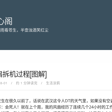
心阁
烟雨看苍生，半壶浊酒笑红尘
扇拆机过程[图解]
08-01
约 1 分钟读完
生活涂鸦
发生在很久以前了，话说在武汉这令人DT的天气里，如果没有空
答：会死人！就在上个周，我的风扇经历了连续几个24小时的工