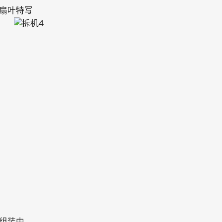
扇叶特写
组装中