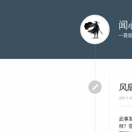
闻
一蓑
风
2011-
此事
样？