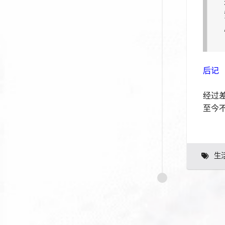
后记
经过
至今
生