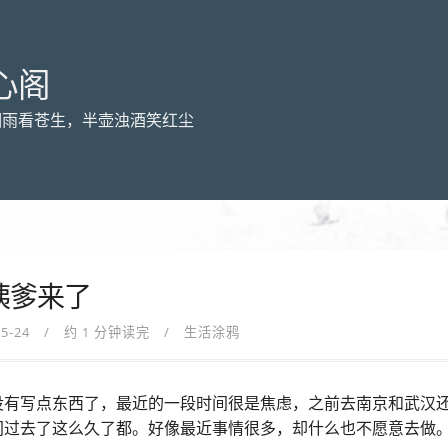
心阁
烟雨看苍生，半壶浊酒笑红尘
姨爹来了
05-24
约 1 分钟读完
生活涂鸦
没有写点东西了，最近的一段时间很是焦虑，之前去南京和武汉
间过去了这么久了都。好像最近事情很多，却什么也不愿意去做