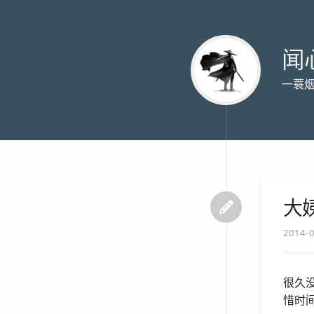
闻
一蓑
大
2014-
很久
惜时