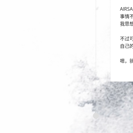
AI
事情
我思
不过
自己
嗯，