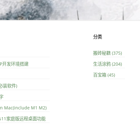
分类
搬砖秘籍 (375)
PHP开发环境搭建
生活涂鸦 (204)
百宝箱 (45)
(必装软件)
字
on Mac(include M1 M2)
ows11家庭版远程桌面功能