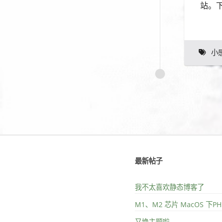
站。
小
最新帖子
我不太喜欢静态博客了
M1、M2 芯片 MacOS 下
又换主题啦