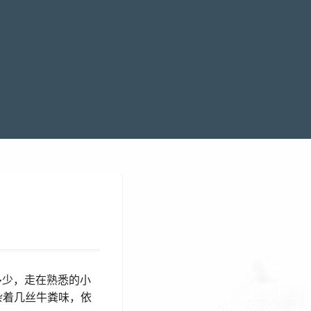
多少，走在熟悉的小
杂着几丝牛粪味，依