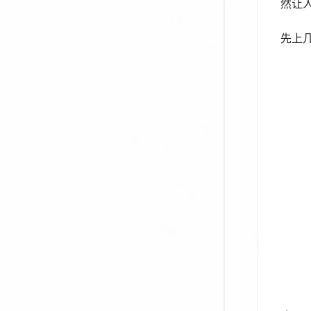
然让
先上