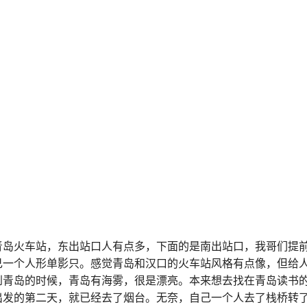
青岛火车站，东出站口人有点多，下面的是南出站口，我哥们提
己一个人形单影只。感觉青岛和汉口的火车站风格有点像，但给
到青岛的时候，青岛有海雾，很是漂亮。本来想去找在青岛读书
出发的第二天，就已经去了烟台。无奈，自己一个人去了栈桥转