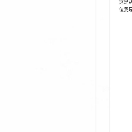
这是
位我