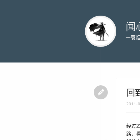
闻
一蓑
回到
2011-
经过
路，