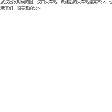
从武汉出发时候的图，汉口火车站，改建后的火车站漂亮不少，
是我哥们，很害羞的说～