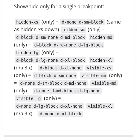
Show/hide only for a single breakpoint:
(only) =
(same
hidden-xs
d-none d-sm-block
as hidden-xs-down)
(only) =
hidden-sm
d-block d-sm-none d-md-block
hidden-md
(only) =
d-block d-md-none d-lg-block
(only) =
hidden-lg
d-block d-lg-none d-xl-block
hidden-xl
(n/a 3.x) =
d-block d-xl-none
visible-xs
(only) =
(only)
d-block d-sm-none
visible-sm
=
d-none d-sm-block d-md-none
visible-md
(only) =
d-none d-md-block d-lg-none
(only) =
visible-lg
d-none d-lg-block d-xl-none
visible-xl
(n/a 3.x) =
d-none d-xl-block