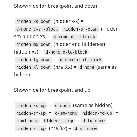
Show/hide for breakpoint and down:
(hidden-xs) =
hidden-xs-down
(hidden-
d-none d-sm-block
hidden-sm-down
sm hidden-xs) =
d-none d-md-block
(hidden-md hidden-sm
hidden-md-down
hidden-xs) =
d-none d-lg-block
=
hidden-lg-down
d-none d-xl-block
(n/a 3.x) =
(same as
hidden-xl-down
d-none
hidden)
Show/hide for breakpoint and up:
=
(same as hidden)
hidden-xs-up
d-none
=
=
hidden-sm-up
d-sm-none
hidden-md-up
=
d-md-none
hidden-lg-up
d-lg-none
(n/a 3.x) =
hidden-xl-up
d-xl-none