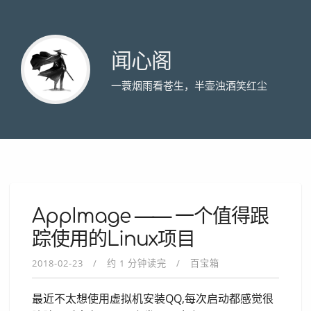
闻心阁
一蓑烟雨看苍生，半壶浊酒笑红尘
AppImage —— 一个值得跟
踪使用的Linux项目
2018-02-23
约 1 分钟读完
百宝箱
最近不太想使用虚拟机安装QQ,每次启动都感觉很