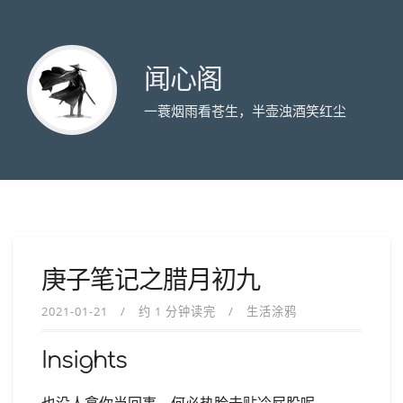
闻心阁
一蓑烟雨看苍生，半壶浊酒笑红尘
庚子笔记之腊月初九
2021-01-21
约 1 分钟读完
生活涂鸦
Insights
也没人拿你当回事，何必热脸去贴冷屁股呢。