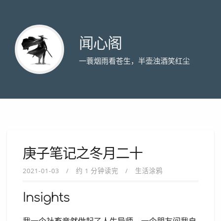
闻心阁
一蓑烟雨看苍生，半壶浊酒笑红尘
庚子笔记之冬月二十
2021-01-03
约 1 分钟读完
生活涂鸦
Insights
我一个社畜竟然做起了人生导师，一个朋友问我自