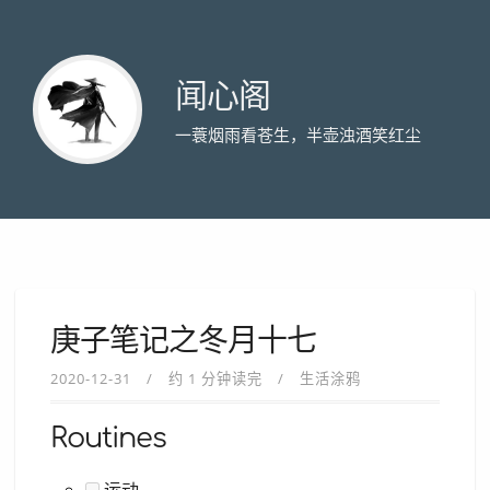
闻心阁
一蓑烟雨看苍生，半壶浊酒笑红尘
庚子笔记之冬月十七
2020-12-31
约 1 分钟读完
生活涂鸦
Routines
运动