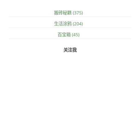
搬砖秘籍 (375)
生活涂鸦 (204)
百宝箱 (45)
关注我
关于本人/站
友链
文章归档